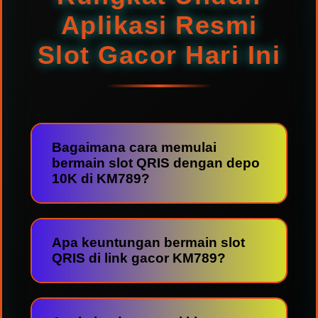
Aplikasi Resmi
Slot Gacor Hari Ini
Bagaimana cara memulai
bermain slot QRIS dengan depo
10K di KM789?
Apa keuntungan bermain slot
QRIS di link gacor KM789?