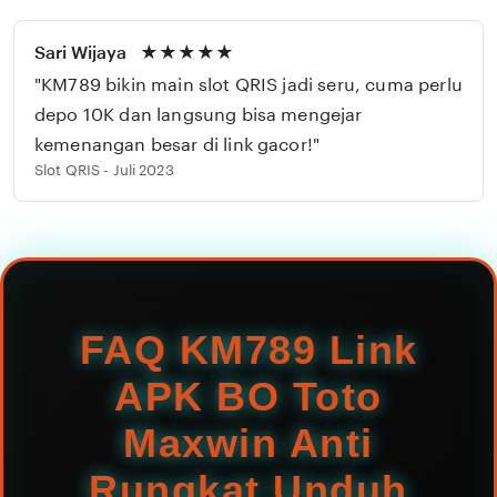
Sari Wijaya
★★★★★
"KM789 bikin main slot QRIS jadi seru, cuma perlu
depo 10K dan langsung bisa mengejar
kemenangan besar di link gacor!"
Slot QRIS - Juli 2023
Loading...
FAQ KM789 Link
APK BO Toto
Maxwin Anti
Rungkat Unduh