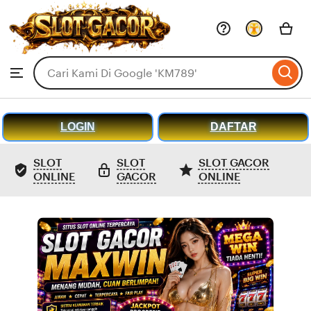
KM789
Skip
to
Search
ontent
Browse
for
items
or
shops
LOGIN
DAFTAR
SLOT
SLOT
SLOT GACOR
ONLINE
GACOR
ONLINE