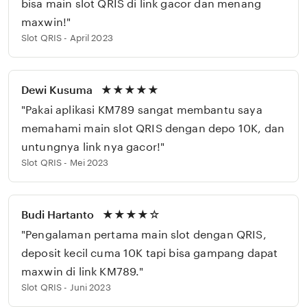
bisa main slot QRIS di link gacor dan menang
maxwin!"
Slot QRIS - April 2023
Dewi Kusuma
★★★★★
"Pakai aplikasi KM789 sangat membantu saya
memahami main slot QRIS dengan depo 10K, dan
untungnya link nya gacor!"
Slot QRIS - Mei 2023
Budi Hartanto
★★★★☆
"Pengalaman pertama main slot dengan QRIS,
deposit kecil cuma 10K tapi bisa gampang dapat
maxwin di link KM789."
Slot QRIS - Juni 2023