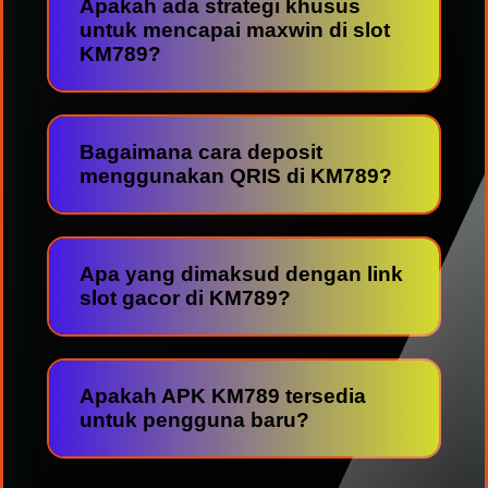
Apakah ada strategi khusus
untuk mencapai maxwin di slot
KM789?
Bagaimana cara deposit
menggunakan QRIS di KM789?
Apa yang dimaksud dengan link
slot gacor di KM789?
Apakah APK KM789 tersedia
untuk pengguna baru?