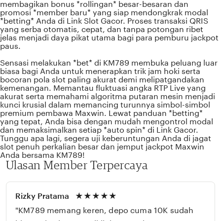
membagikan bonus *rollingan* besar-besaran dan
promosi *member baru* yang siap mendongkrak modal
*betting* Anda di Link Slot Gacor. Proses transaksi QRIS
yang serba otomatis, cepat, dan tanpa potongan ribet
jelas menjadi daya pikat utama bagi para pemburu jackpot
paus.
Sensasi melakukan *bet* di KM789 membuka peluang luar
biasa bagi Anda untuk menerapkan trik jam hoki serta
bocoran pola slot paling akurat demi melipatgandakan
kemenangan. Memantau fluktuasi angka RTP Live yang
akurat serta memahami algoritma putaran mesin menjadi
kunci krusial dalam memancing turunnya simbol-simbol
premium pembawa Maxwin. Lewat panduan *betting*
yang tepat, Anda bisa dengan mudah mengontrol modal
dan memaksimalkan setiap *auto spin* di Link Gacor.
Tunggu apa lagi, segera uji keberuntungan Anda di jagat
slot penuh perkalian besar dan jemput jackpot Maxwin
Anda bersama KM789!
Ulasan Member Terpercaya
Rizky Pratama
★★★★★
"KM789 memang keren, depo cuma 10K sudah