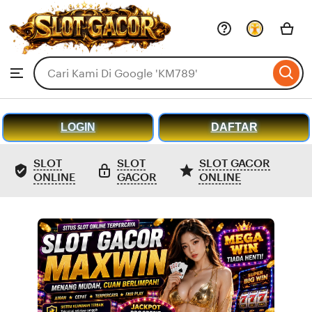
KM789
Skip
to
Search
ontent
Browse
for
items
or
shops
LOGIN
DAFTAR
SLOT
SLOT
SLOT GACOR
ONLINE
GACOR
ONLINE