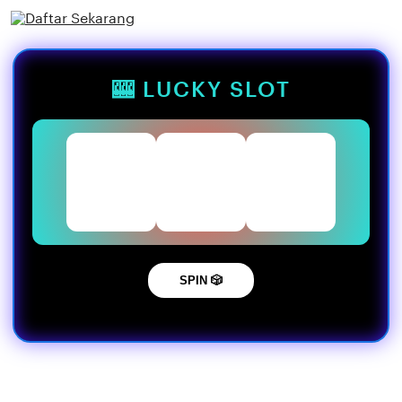
🎰 LUCKY SLOT
SPIN 🎲